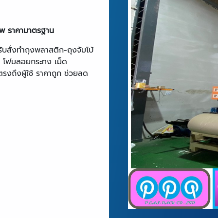
าพ ราคามาตรฐาน
บสั่งทำถุงพลาสติก-ถุงจัมโบ้
ก โฟมลอยกระทง เม็ด
งถึงผู้ใช้ ราคาถูก ช่วยลด