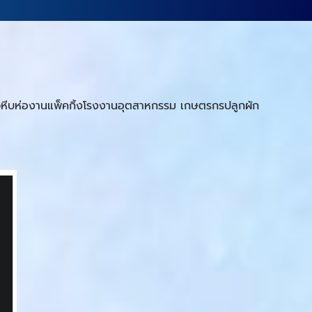
รรจุหีบห่องานแพ็คกิ้งโรงงานอุตสาหกรรม เกษตรกรปลูกผัก