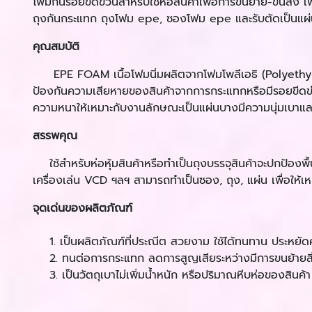
โฟมกันรอยขีดข่วนสำหรับใช้ห่อสินค้าเพื่อการขนย้าย-ขนส่ง เพื่
ถุงกันกระแทก ถุงโฟม epe, ซองโฟม epe และรับตัดเป็นแ
คุณสมบัติ
EPE FOAM เนื้อโฟมนิ่มผลิตจากโฟมโพลีเอธิ (Polyethylene) 
ป้องกันความเสียหายของสินค้าจากการกระแทกหรือมีรอยขีดข่ว
ความหนาให้เหมาะกับงานลักษณะเป็นแผ่นบางมีความนุ่มเบาและ
สรรพคุณ
ใช้สำหรับห่อหุ้มสินค้าหรือทำเป็นถุงบรรจุสินค้าจะปกป้องพื้นผ
เครื่องเล่น VCD ฯลฯ สามารถทำเป็นซอง, ถุง, แผ่น เพื่อให
จุดเด่นของผลิตภัณฑ์
1. เป็นผลิตภัณฑ์ที่ประณีต สวยงาม ใช้ได้ทนทาน ประหยัดค่าใช
2. ทนต่อการกระแทก ลดการสูญเสียระหว่างมีการขนย้ายส
3. เป็นวัตถุเบาไม่เพิ่มน้ำหนัก หรือปริมาณหีบห่อของสินค้า