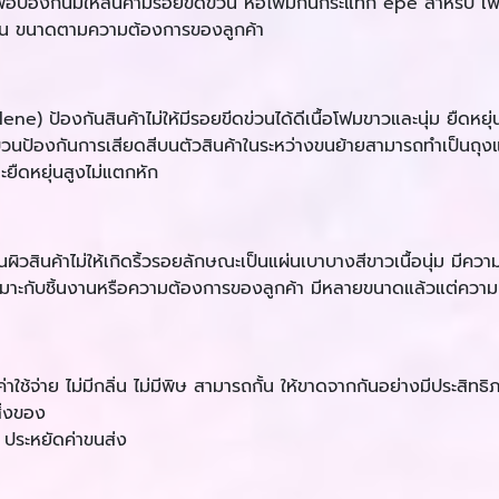
อป้องกันมิให้สินค้ามีรอยขีดข่วน ห่อโฟมกันกระแทก epe สำหรับ เฟอร์น
ผ่น ขนาดตามความต้องการของลูกค้า
ป้องกันสินค้าไม่ให้มีรอยขีดข่วนได้ดีเนื้อโฟมขาวและนุ่ม ยืดหยุ
นป้องกันการเสียดสีบนตัวสินค้าในระหว่างขนย้ายสามารถทำเป็นถุงแ
ยืดหยุ่นสูงไม่แตกหัก
ิวสินค้าไม่ให้เกิดริ้วรอยลักษณะเป็นแผ่นเบาบางสีขาวเนื้อนุ่ม มีความ
้เหมาะกับชิ้นงานหรือความต้องการของลูกค้า มีหลายขนาดแล้วแต่ควา
้จ่าย ไม่มีกลิ่น ไม่มีพิษ สามารถกั้น ให้ขาดจากกันอย่างมีประสิทธิ
ิ่งของ
 ประหยัดค่าขนส่ง