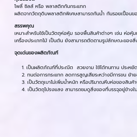
โพลี่ ซิลส์ หรือ พลาสติกกันกระแทก
ผลิตจากวัตถุดิบพลาสติกพิเศษสามารถกันน้ำ กันรอยเปื้อนขอ
สรรพคุณ
เหมาะสำหรับใช้เป็นวัตถุห่อหุ้ม รองพื้นสินค้าต่างๆ เช่น ห่อห
เครื่องประเภทไม้ เป็นต้น ยังสามารถตัดตามรูปลักษณะของสิ่ง
จุดเด่นของผลิตภัณฑ์
1. เป็นผลิตภัณฑ์ที่ประณีต สวยงาม ใช้ได้ทนทาน ประหยัดค่าใ
2. ทนต่อการกระแทก ลดการสูญเสียระหว่างมีการขน ย้ายส
3. เป็นวัตถุเบาไม่เพิ่มน้ำหนัก หรือปริมาณหีบห่อของสินค้
4. เป็นวัตถุโปรงแสง สามารถชมดูสิ่งของที่บรรจุอยู่ข้างใน