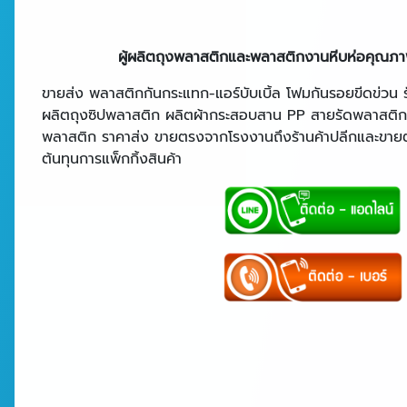
ผู้ผลิตถุงพลาสติกและพลาสติกงานหีบห่อคุณภ
ขายส่ง พลาสติกกันกระแทก-แอร์บับเบิ้ล โฟมกันรอยขีดข่วน รั
ผลิตถุงซิปพลาสติก ผลิตผ้ากระสอบสาน PP สายรัดพลาสติ
พลาสติก ราคาส่ง ขายตรงจากโรงงานถึงร้านค้าปลีกและขายตร
ต้นทุนการแพ็กกิ้งสินค้า